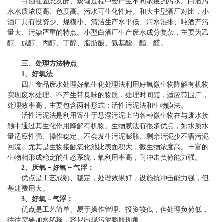
白酒在固态发酵、蒸馏过程中会产生不同浓度的污水。白酒污
水水质浓度高、色度高。污水可生化性好。和大中型酒厂对比，小
酒厂具有投资少、规模小、清洁生产水平低、污水混排、吨酒产污
量大、污染严重的特点。小型白酒厂生产废水成分复杂，主要为乙
醇、戊醇、丙醇、丁醇、脂肪酸、氨基酸、酯、醛。
三、处理方法特点
1、好氧法
四川食品废水处理好氧生化处理法利用好氧微生物降解有机物
实现废水处理。不产生带臭味的物质，处理时间短，适应范围广，
处理效率高，主要包含两种形式：活性污泥法和生物膜法。
活性污泥法是利用寄生于悬浮污泥上的各种微生物在与废水接
触中通过其生化作用降解有机物。生物膜法有很多优点，如水质水
量适应性强、操作稳定、不会发生污泥膨胀、剩余污泥少不需污泥
回流。尤其是生物接触氧化池比表面积大，微生物浓度高。丰富的
生物相形成稳定的生态系统，氧利用率高，耐冲击负荷能力强。
2、厌氧－好氧－气浮：
优点是工艺成熟、稳定，处理效果好，设施抗冲击能力强，但
基建费用大。
3、好氧－气浮：
优点是工艺简单、易于操作管理、投资较低，但处理负荷低，
往往需要加水稀释，容易出现污泥膨胀现象。