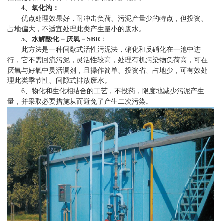
4、氧化沟：
优点处理效果好，耐冲击负荷、污泥产量少的特点，但投资、
占地偏大，不适宜处理此类产生量小的废水。
5、水解酸化－厌氧－SBR
：
此方法是一种间歇式活性污泥法，硝化和反硝化在一池中进
行，它不需回流污泥，灵活性较高，处理有机污染物负荷高，可在
厌氧与好氧中灵活调剂，且操作简单、投资省、占地少，可有效处
理此类季节性、间隙式排放废水。
6、物化和生化相结合的工艺，不投药，限度地减少污泥产生
量，并采取必要措施从而避免了产生二次污染。